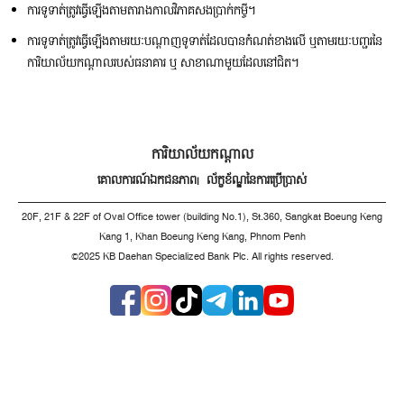
ការទូទាត់ត្រូវធ្វើឡើងតាមតារាងកាលវិភាគសងប្រាក់កម្ចី។
ការទូទាត់ត្រូវធ្វើឡើងតាមរយៈបណ្តាញទូទាត់ដែលបានកំណត់ខាងលើ ឬតាមរយៈបញ្ជរនៃ
ការិយាល័យកណ្តាលរបស់ធនាគារ ឬ សាខាណាមួយដែលនៅជិត។
ការិយាល័យកណ្តាល
គោលការណ៍ឯកជនភាព
| ល័ក្ខខ័ណ្ឌនៃការប្រើប្រាស់
20F, 21F & 22F of Oval Office tower (building No.1), St.360, Sangkat Boeung Keng
Kang 1, Khan Boeung Keng Kang, Phnom Penh
©2025 KB Daehan Specialized Bank Plc. All rights reserved.