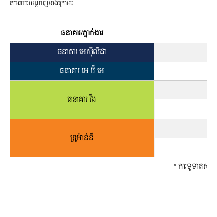
តាមរយៈបណ្ដាញខាងក្រោម៖
ធនាគារ/ភ្នាក់ងារ
ធនាគារ អេស៊ីលីដា
ធន
ធនាគារ អេ​ ប៊ី អេ
ធនាគារ វីង
ទ្រូម៉ាន់នី
* ការទូទាត់សងតា