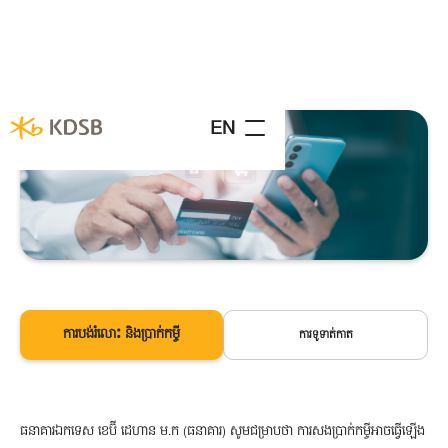
EN
ការបង់រំលោះ និងប្រាក់កម្ចី
ការទូទាត់កាត
ធនាគារឯកទេស ខេប៊ី ដេហាន ម.ក (ធនាគារ) សូមជម្រាបថា ការសងប្រាក់កម្ចីអាចធ្វើឡើង